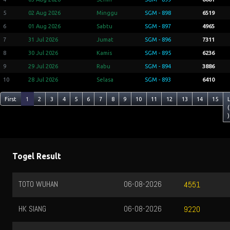
5
02 Aug 2026
Minggu
SGM - 898
6519
6
01 Aug 2026
Sabtu
SGM - 897
4965
7
31 Jul 2026
Jumat
SGM - 896
7311
8
30 Jul 2026
Kamis
SGM - 895
6236
9
29 Jul 2026
Rabu
SGM - 894
3886
10
28 Jul 2026
Selasa
SGM - 893
6410
First
1
2
3
4
5
6
7
8
9
10
11
12
13
14
15
(
)
Togel Result
TOTO WUHAN
06-08-2026
4551
HK SIANG
06-08-2026
9220