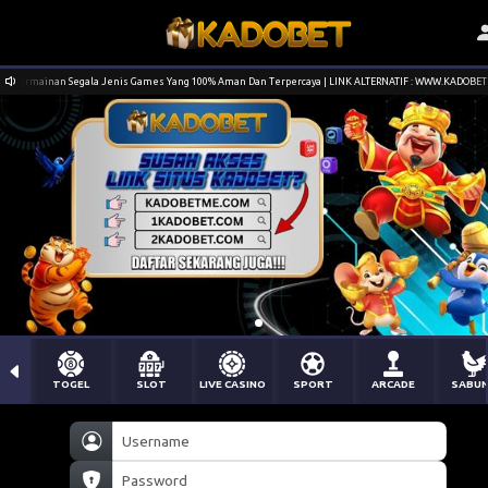
ermainan Segala Jenis Games Yang 100% Aman Dan Terpercaya | LINK ALTERNATIF : WWW.KADOBETME
TOGEL
SLOT
LIVE CASINO
SPORT
ARCADE
SABU