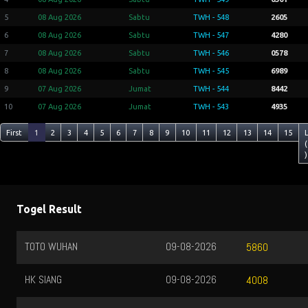
5
08 Aug 2026
Sabtu
TWH - 548
2605
6
08 Aug 2026
Sabtu
TWH - 547
4280
7
08 Aug 2026
Sabtu
TWH - 546
0578
8
08 Aug 2026
Sabtu
TWH - 545
6989
9
07 Aug 2026
Jumat
TWH - 544
8442
10
07 Aug 2026
Jumat
TWH - 543
4935
First
1
2
3
4
5
6
7
8
9
10
11
12
13
14
15
(
)
Togel Result
TOTO WUHAN
09-08-2026
5860
HK SIANG
09-08-2026
4008