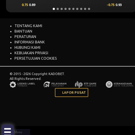
0.75
0.89
-0.75
0.93
TENTANG KAMI
BANTUAN
PERATURAN
INFORMASI BANK
HUBUNGI KAMI
KEBIJAKAN PRIVASI
PERSETUJUAN COOKIES
© 2015 - 2026 Copyright KADOBET.
All Rights Reserved.
LAPOR PUSAT
Menu