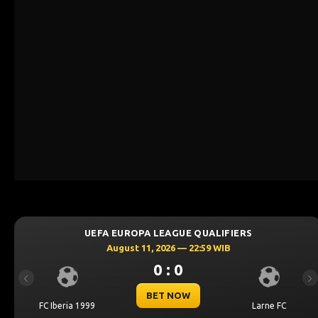
UEFA EUROPA LEAGUE QUALIFIERS
August 11, 2026 — 22:59 WIB
0 : 0
Previous
Ne
BET NOW
FC Iberia 1999
Larne FC