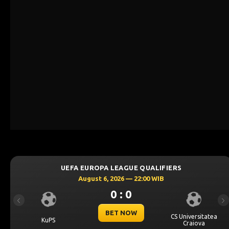
UEFA EUROPA LEAGUE QUALIFIERS
August 6, 2026 — 22:00 WIB
0 : 0
Previous
Ne
BET NOW
CS Universitatea
KuPS
Craiova