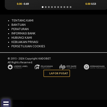
0.00
-0.69
0.00
0.53
TENTANG KAMI
BANTUAN
PERATURAN
INFORMASI BANK
HUBUNGI KAMI
KEBIJAKAN PRIVASI
PERSETUJUAN COOKIES
© 2015 - 2026 Copyright KADOBET.
All Rights Reserved.
LAPOR PUSAT
Menu