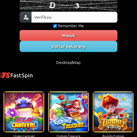
Remember Me
Masuk
Daftar Sekarang
Desktop
Wap
FastSpin
Ocean Carnival
Fishing Treasure
Bounty Fishing