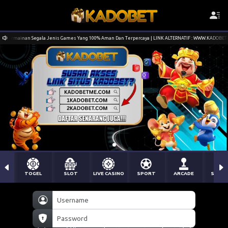
ermainan Segala Jenis Games Yang 100% Aman Dan Terpercaya | LINK ALTERNATIF : WWW.KADOBETME
TOGEL
SLOT
LIVE CASINO
SPORT
ARCADE
SABU