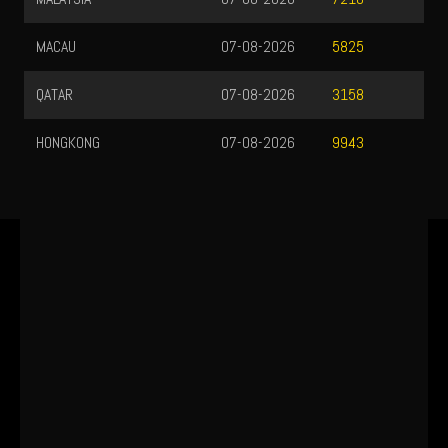
MACAU
07-08-2026
5825
QATAR
07-08-2026
3158
HONGKONG
07-08-2026
9943