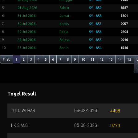
5
01 Aug 2026
Sabtu
SY - 859
8587
6
31 Jul 2026
Jumat
SY - 858
7801
7
30 Jul 2026
Kamis
SY - 857
9057
8
29 Jul 2026
Rabu
SY - 856
9204
9
28 Jul 2026
Selasa
SY - 855
0916
10
27 Jul 2026
Senin
SY - 854
1546
First
1
2
3
4
5
6
7
8
9
10
11
12
13
14
15
(
)
Togel Result
TOTO WUHAN
06-08-2026
4498
HK SIANG
05-08-2026
0773