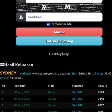
Remember Me
Masuk
Daftar Sekarang
Desktop
Wap
Hasil Keluaran
SYDNEY
Website:
www.sydneypoolstoday.com
, Hari:
Setiap Hari
, Tutup:
13:00
Result:
14:00 WIB
No
Tanggal
Hari
Pasaran
Result
1
05 Aug 2026
Rabu
SY - 863
6199
2
04 Aug 2026
Selasa
SY - 862
2448
3
03 Aug 2026
Senin
SY - 861
7037
4
02 Aug 2026
Minggu
SY - 860
9135