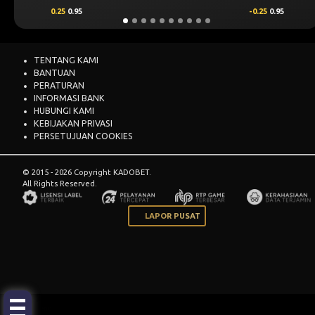
0.25
0.95
-0.25
0.95
TENTANG KAMI
BANTUAN
PERATURAN
INFORMASI BANK
HUBUNGI KAMI
KEBIJAKAN PRIVASI
PERSETUJUAN COOKIES
© 2015 - 2026 Copyright KADOBET.
All Rights Reserved.
LAPOR PUSAT
Menu