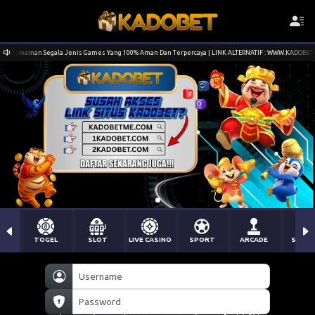
ermainan Segala Jenis Games Yang 100% Aman Dan Terpercaya | LINK ALTERNATIF : WWW.KADOBETME
TOGEL
SLOT
LIVE CASINO
SPORT
ARCADE
SABU