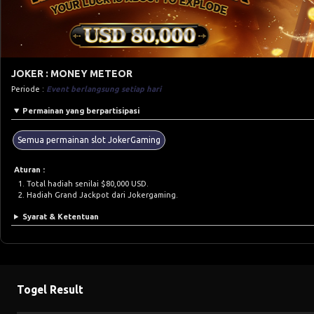
JOKER : MONEY METEOR
Periode :
Event berlangsung setiap hari
Permainan yang berpartisipasi
Semua permainan slot JokerGaming
Aturan :
Total hadiah senilai $80,000 USD.
Hadiah Grand Jackpot dari Jokergaming.
Syarat & Ketentuan
Togel Result