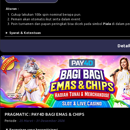
Aturan :
Cukup lakukan 100x spin nominal berapa pun.
Pemain akan otomatis ikut serta dalam event.
Poin turnamen dan papan peringkat bisa dicek pada simbol
Piala
di dalam pe
Syarat & Ketentuan
Detai
PRAGMATIC : PAY4D BAGI EMAS & CHIPS
Periode :
25 Maret - 31 Desember 2026
Permainan yang berpartisipasi