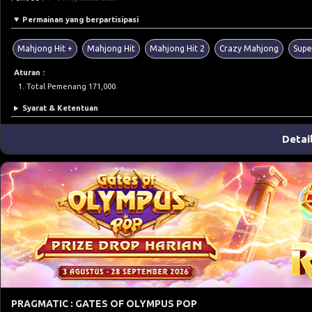
Permainan yang berpartisipasi
Mahjong Hit +
Mahjong Hit
Mahjong Hit 2
Crazy Mahjong
Supe
Aturan :
Total Pemenang 171,000.
Syarat & Ketentuan
Detai
PRAGMATIC : GATES OF OLYMPUS POP