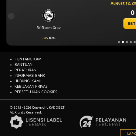
August 12, 20
0 
Previous
BET
SK Sturm Graz
-0.5
0.95
TENTANG KAMI
BANTUAN
PERATURAN
INFORMASI BANK
HUBUNGI KAMI
KEBIJAKAN PRIVASI
PERSETUJUAN COOKIES
© 2015 - 2026 Copyright KADOBET.
All Rights Reserved.
LAPO