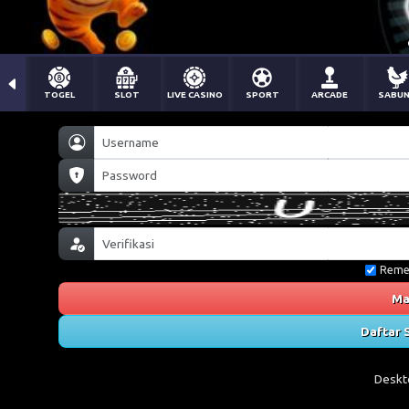
TOGEL
SLOT
LIVE CASINO
SPORT
ARCADE
SABU
Reme
Ma
Daftar 
Deskt