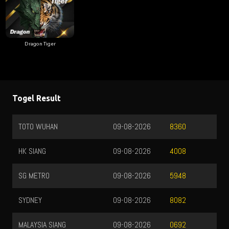
Dragon Tiger
Togel Result
TOTO WUHAN
09-08-2026
8360
HK SIANG
09-08-2026
4008
SG METRO
09-08-2026
5948
SYDNEY
09-08-2026
8082
MALAYSIA SIANG
09-08-2026
0692