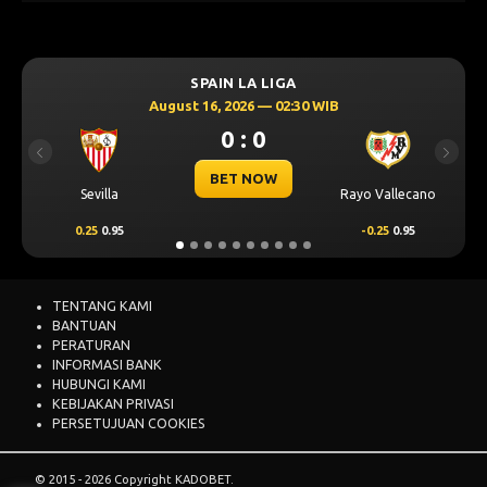
SPAIN LA LIGA
August 16, 2026 — 02:30 WIB
0 : 0
Previous
Next
BET NOW
Sevilla
Rayo Vallecano
0.25
0.95
-0.25
0.95
TENTANG KAMI
BANTUAN
PERATURAN
INFORMASI BANK
HUBUNGI KAMI
KEBIJAKAN PRIVASI
PERSETUJUAN COOKIES
© 2015 - 2026 Copyright KADOBET.