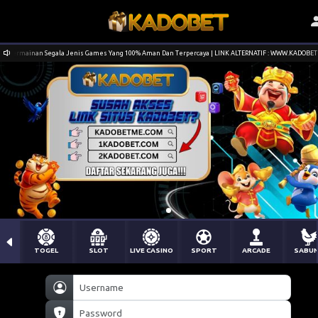
ermainan Segala Jenis Games Yang 100% Aman Dan Terpercaya | LINK ALTERNATIF : WWW.KADOBETME
TOGEL
SLOT
LIVE CASINO
SPORT
ARCADE
SABU